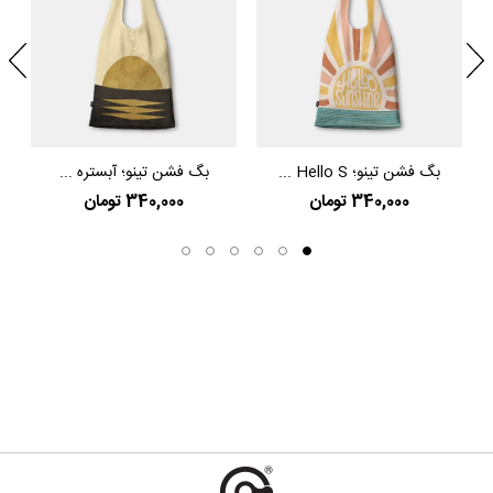
بگ فشن تینو؛ Hello S ...
بگ فشن تینو؛ آبستره ...
340,000 تومان
340,000 تومان