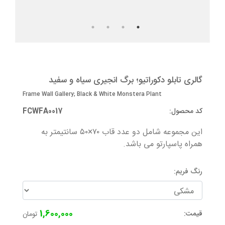
گالری تابلو دکوراتیو؛ برگ انجیری سیاه و سفید
جزییات
ابعاد قاب ها
مقیاس ابعاد
گالری تابلو دکوراتیو؛ برگ انجیری سیاه و سفید
Frame Wall Gallery; Black & White Monstera Plant
کد محصول:
FCWFA0017
این مجموعه شامل دو عدد قاب ۷۰×۵۰ سانتیمتر به
همراه پاسپارتو می باشد.
رنگ فریم:
1,600,000
قیمت:
تومان